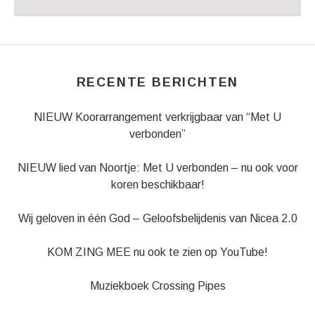
Venue Details
Address
Walfriduskerk in Bedum
Plantsoen 2
Bedum
,
9781 HL
RECENTE BERICHTEN
NIEUW Koorarrangement verkrijgbaar van “Met U
verbonden”
NIEUW lied van Noortje: Met U verbonden – nu ook voor
koren beschikbaar!
Wij geloven in één God – Geloofsbelijdenis van Nicea 2.0
KOM ZING MEE nu ook te zien op YouTube!
Muziekboek Crossing Pipes