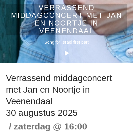
VERRASSEND
MIDDAGCONCERT MET JAN
EN NOORTJE IN
VEENENDAAL
Audiospeler
Song for Israel first part
Verrassend middagconcert
met Jan en Noortje in
Veenendaal
30 augustus 2025
zaterdag
@
16:00