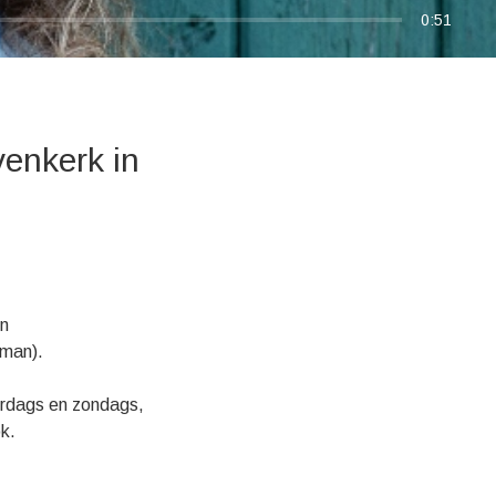
0:51
enkerk in
en
 man).
erdags en zondags,
k.