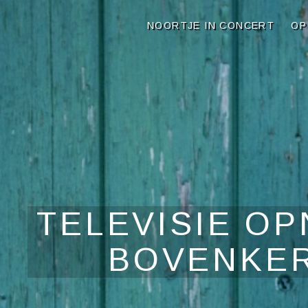
NOORTJE VAN MIDDELKO
NOORTJE IN CONCERT
OP
TELEVISIE O
BOVENKER
Audiospeler