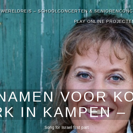
OP
 WERELDREIS – SCHOOLCONCERTEN & SENIORENCON
PLAY ONLINE PROJECTE
PNAMEN VOOR KO
K IN KAMPEN –
Song for Israel first part