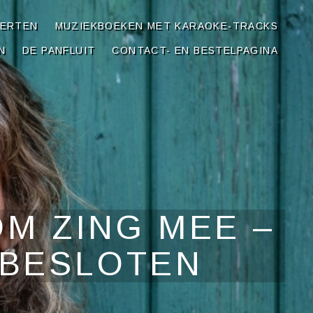
CERTEN
MUZIEKBOEKEN MET KARAOKE-TRACKS
N
DE PANFLUIT
CONTACT- EN BESTELPAGINA
M ZING MEE –
 BESLOTEN