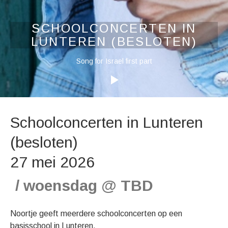
SCHOOLCONCERTEN IN
LUNTEREN (BESLOTEN)
Audiospeler
Song for Israel first part
Schoolconcerten in Lunteren
(besloten)
27 mei 2026
woensdag
@
TBD
Noortje geeft meerdere schoolconcerten op een
basisschool in Lunteren.