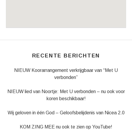
Venue Details
Address
Dorpskerk Wierden
Burg. J.C. van den Bergplein 3
Wierden
,
7642 GR
RECENTE BERICHTEN
NIEUW Koorarrangement verkrijgbaar van “Met U
verbonden”
NIEUW lied van Noortje: Met U verbonden – nu ook voor
koren beschikbaar!
Wij geloven in één God – Geloofsbelijdenis van Nicea 2.0
KOM ZING MEE nu ook te zien op YouTube!