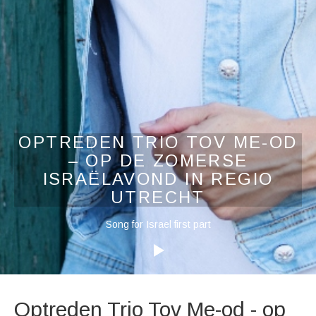
OPTREDEN TRIO TOV ME-OD
– OP DE ZOMERSE
ISRAËLAVOND IN REGIO
UTRECHT
Audiospeler
Song for Israel first part
Optreden Trio Tov Me-od - op