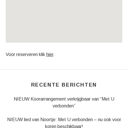
Venue Details
Address
Regio Utrecht (wordt nader bekendgemaakt)
Voor reserveren klik
hier
.
RECENTE BERICHTEN
NIEUW Koorarrangement verkrijgbaar van “Met U
verbonden”
NIEUW lied van Noortje: Met U verbonden – nu ook voor
koren beschikbaar!