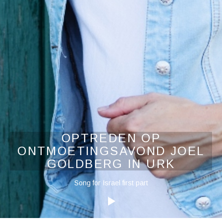
OPTREDEN OP
ONTMOETINGSAVOND JOEL
GOLDBERG IN URK
Audiospeler
Song for Israel first part