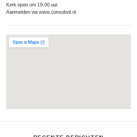
Kerk open om 19.00 uur.
Aanmelden via www.consolonl.nl
Gig Details
Venue Details
Address
Ichthuskerk Urk
Richel 2
Urk
,
8321 RX