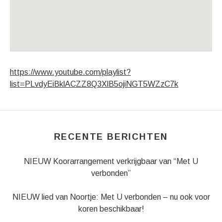
Venue Details
Address
Bovenkerk Kampen
Koornmarkt 28
https://www.youtube.com/playlist?
Kampen
,
8261 JX
list=PLvdyEiBklACZZ8Q3XlB5ojiNGT5WZzC7k
RECENTE BERICHTEN
NIEUW Koorarrangement verkrijgbaar van “Met U
verbonden”
NIEUW lied van Noortje: Met U verbonden – nu ook voor
koren beschikbaar!