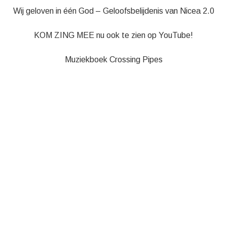
Wij geloven in één God – Geloofsbelijdenis van Nicea 2.0
KOM ZING MEE nu ook te zien op YouTube!
Muziekboek Crossing Pipes
CONTACT
Velden die gemarkeerd zijn met een
*
zijn vereiste velden
Naam
*
E-mail
*