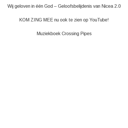
Wij geloven in één God – Geloofsbelijdenis van Nicea 2.0
KOM ZING MEE nu ook te zien op YouTube!
Muziekboek Crossing Pipes
CONTACT
Velden die gemarkeerd zijn met een
*
zijn vereiste velden
Naam
*
E-mail
*