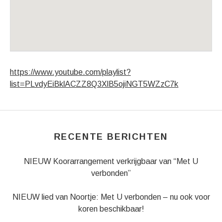
Venue Details
Address
Bovenkerk Kampen
Koornmarkt 28
https://www.youtube.com/playlist?
Kampen
,
8261 JX
list=PLvdyEiBklACZZ8Q3XlB5ojiNGT5WZzC7k
RECENTE BERICHTEN
NIEUW Koorarrangement verkrijgbaar van “Met U
verbonden”
NIEUW lied van Noortje: Met U verbonden – nu ook voor
koren beschikbaar!