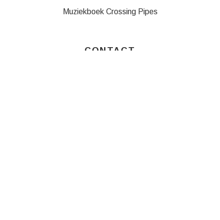
Muziekboek Crossing Pipes
CONTACT
Velden die gemarkeerd zijn met een
*
zijn vereiste velden
Naam
*
E-mail
*
Bericht
*