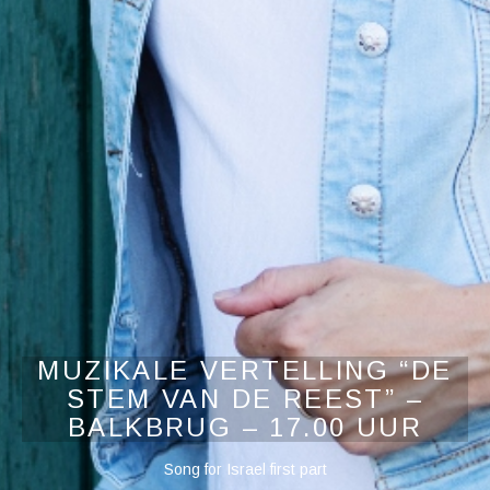
MUZIKALE VERTELLING “DE
STEM VAN DE REEST” –
BALKBRUG – 17.00 UUR
Audiospeler
Song for Israel first part