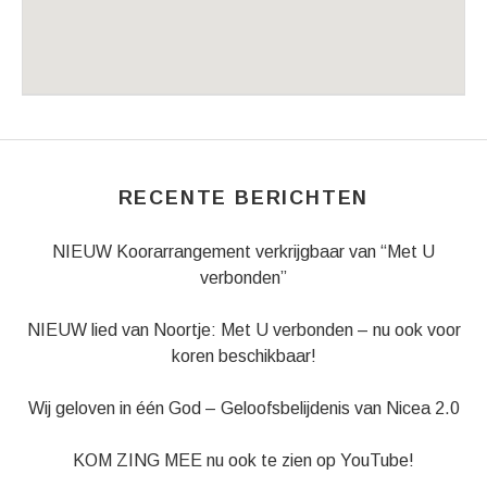
Venue Details
Address
Reestkerk Balkbrug
Oud Avereest 5
Balkbrug
,
7707 PM
RECENTE BERICHTEN
NIEUW Koorarrangement verkrijgbaar van “Met U
verbonden”
NIEUW lied van Noortje: Met U verbonden – nu ook voor
koren beschikbaar!
Wij geloven in één God – Geloofsbelijdenis van Nicea 2.0
KOM ZING MEE nu ook te zien op YouTube!