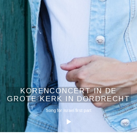
KORENCONCERT IN DE
GROTE KERK IN DORDRECHT
Audiospeler
Song for Israel first part