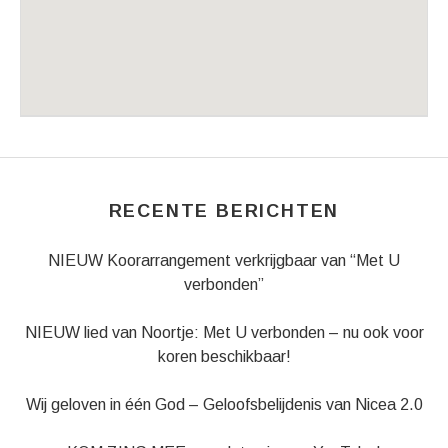
Venue Details
Address
Sint Servaas in Maastricht
Keizer Karelplein 3 (De kerk ligt direc
Maastricht
,
6211 TC
RECENTE BERICHTEN
NIEUW Koorarrangement verkrijgbaar van “Met U
verbonden”
NIEUW lied van Noortje: Met U verbonden – nu ook voor
koren beschikbaar!
Wij geloven in één God – Geloofsbelijdenis van Nicea 2.0