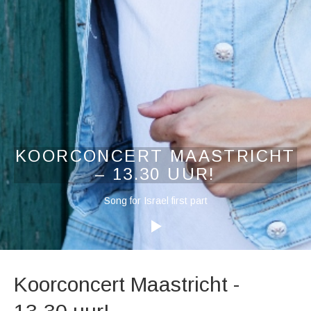
KOORCONCERT MAASTRICHT
– 13.30 UUR!
Audiospeler
Song for Israel first part
Koorconcert Maastricht -