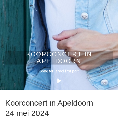
KOORCONCERT IN
APELDOORN
Audiospeler
Song for Israel first part
Koorconcert in Apeldoorn
24 mei 2024