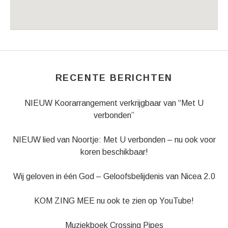
Venue Details
Address
Julianakerk
Deventerstraat 91
Apeldoorn
,
7322 JL
RECENTE BERICHTEN
NIEUW Koorarrangement verkrijgbaar van “Met U
verbonden”
NIEUW lied van Noortje: Met U verbonden – nu ook voor
koren beschikbaar!
Wij geloven in één God – Geloofsbelijdenis van Nicea 2.0
KOM ZING MEE nu ook te zien op YouTube!
Muziekboek Crossing Pipes