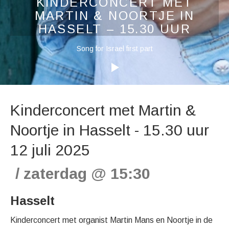
KINDERCONCERT MET
MARTIN & NOORTJE IN
HASSELT – 15.30 UUR
Audiospeler
Song for Israel first part
Kinderconcert met Martin &
Noortje in Hasselt - 15.30 uur
12 juli 2025
zaterdag
@
15:30
Hasselt
Kinderconcert met organist Martin Mans en Noortje in de