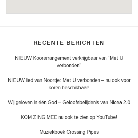
Venue Details
Address
Hervormde Kerk Valburg
Kerkplein 6
Valburg
,
6675 BT
RECENTE BERICHTEN
NIEUW Koorarrangement verkrijgbaar van “Met U
verbonden”
NIEUW lied van Noortje: Met U verbonden – nu ook voor
koren beschikbaar!
Wij geloven in één God – Geloofsbelijdenis van Nicea 2.0
KOM ZING MEE nu ook te zien op YouTube!
Muziekboek Crossing Pipes