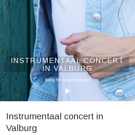
INSTRUMENTAAL CONCERT
IN VALBURG
Audiospeler
Song for Israel first part
Instrumentaal concert in
Valburg