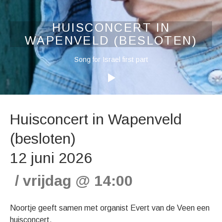
HUISCONCERT IN
WAPENVELD (BESLOTEN)
Audiospeler
Song for Israel first part
Huisconcert in Wapenveld
(besloten)
12 juni 2026
vrijdag
@
14:00
Noortje geeft samen met organist Evert van de Veen een
huisconcert.