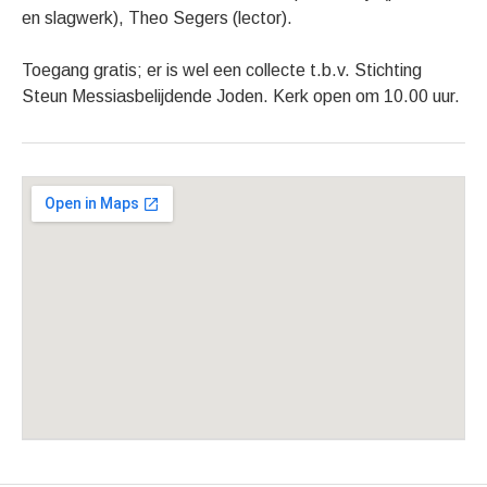
en slagwerk), Theo Segers (lector).
Toegang gratis; er is wel een collecte t.b.v. Stichting
Steun Messiasbelijdende Joden. Kerk open om 10.00 uur.
Gig Details
Venue Details
Address
Grote Kerk Schiedam
Lange Kerkstraat 37