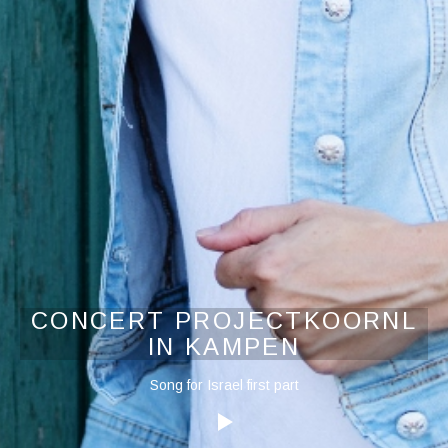
CONCERT PROJECTKOORNL
IN KAMPEN
Audiospeler
Song for Israel first part