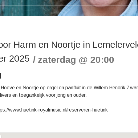
oor Harm en Noortje in Lemelerve
er 2025
zaterdag
@
20:00
d
oeve en Noortje op orgel en panfluit in de Willem Hendrik Zwar
vers en toegankelijk voor jong en ouder.
ps://www.huetink-royalmusic.nl/reserveren-huetink