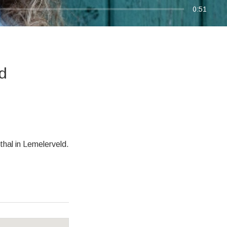
0:51
ld
thal in Lemelerveld.