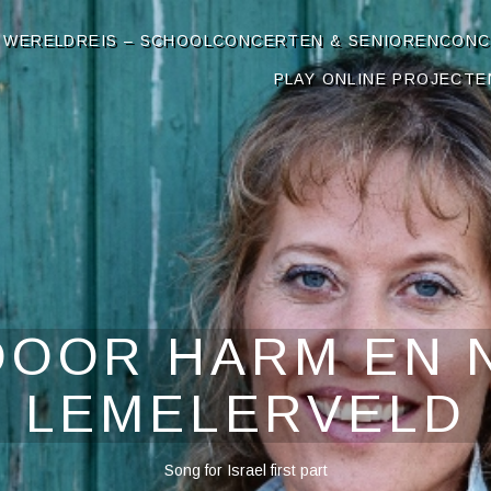
OP
 WERELDREIS – SCHOOLCONCERTEN & SENIORENCON
PLAY ONLINE PROJECTE
OOR HARM EN 
LEMELERVELD
Song for Israel first part