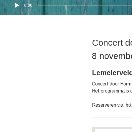
0:00
Concert d
8 novemb
Lemelervel
Concert door Harm H
Het programma is di
Reserveren via: htt
Gig Details