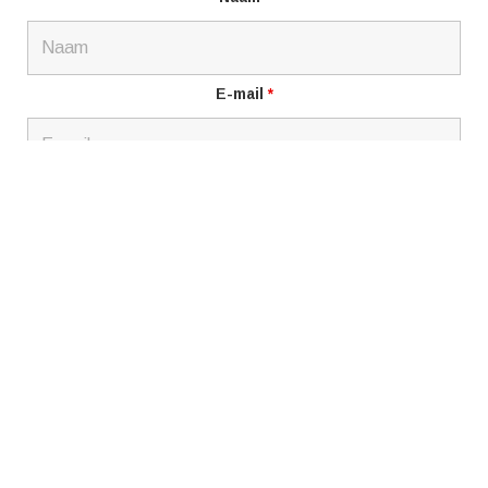
E-mail
*
Bericht
*
Ik ben geen robot