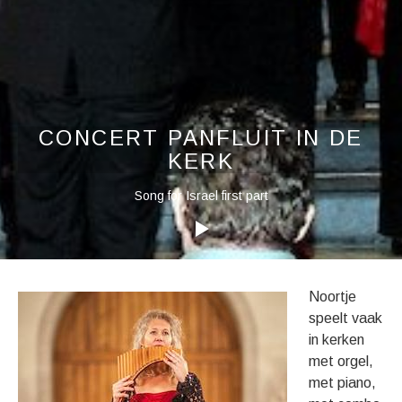
CONCERT PANFLUIT IN DE
KERK
Audiospeler
Song for Israel first part
Concert panfluit in de kerk
Noortje
speelt vaak
in kerken
met orgel,
met piano,