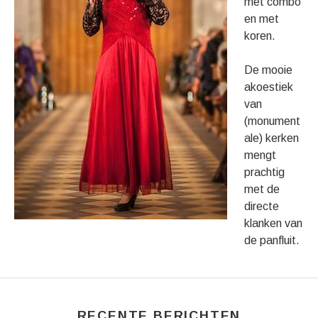
met combo
en met
koren.
De mooie
akoestiek
van
(monument
ale) kerken
mengt
prachtig
met de
directe
klanken van
de panfluit.
RECENTE BERICHTEN