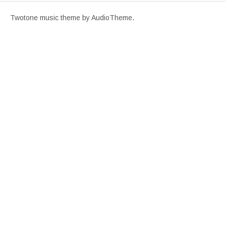
Twotone music theme
by AudioTheme.